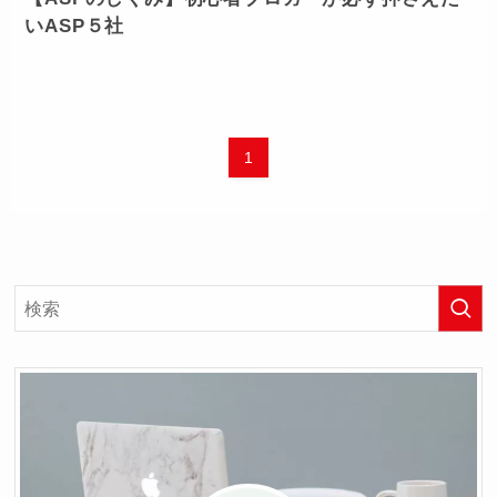
いASP５社
1