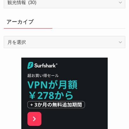
テ
ゴ
リ
アーカイブ
ー
ア
ー
カ
イ
ブ