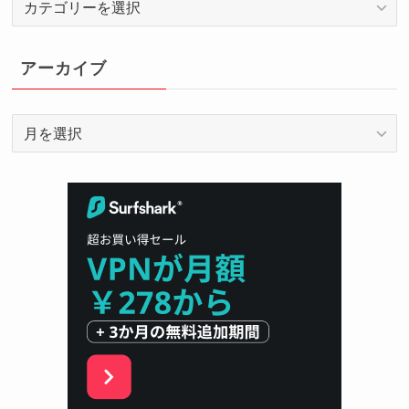
テ
ゴ
リ
アーカイブ
ー
ア
ー
カ
イ
ブ