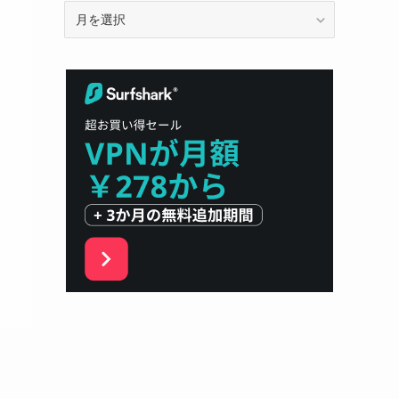
ア
ー
カ
イ
ブ