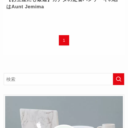
はAunt Jemima
1