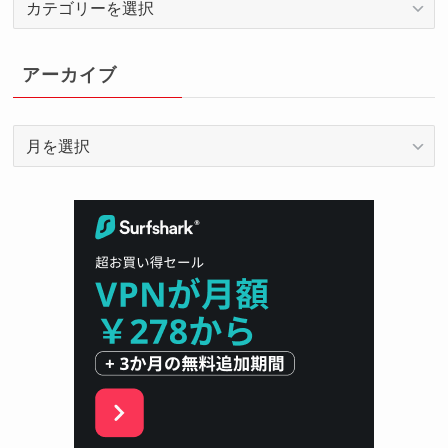
テ
ゴ
リ
アーカイブ
ー
ア
ー
カ
イ
ブ