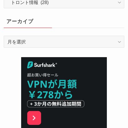
テ
ゴ
リ
アーカイブ
ー
ア
ー
カ
イ
ブ