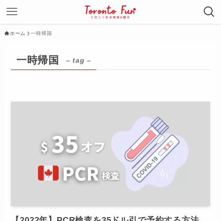
ホーム
一時帰国
一時帰国
– tag –
【2022年】PCR検査を35ドル引で予約する方法