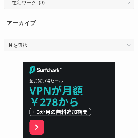
テ
ゴ
リ
アーカイブ
ー
ア
ー
カ
イ
ブ