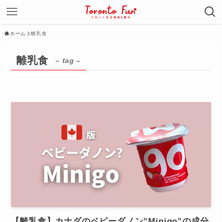
ホーム
離乳食
離乳食
– tag –
【離乳食】カナダのベビーダノン”Minigo”の成分