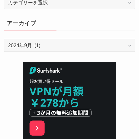
テ
ゴ
リ
アーカイブ
ー
ア
ー
カ
イ
ブ