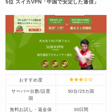
5位 スイカVPN「中国で安定した通信」
おすすめ度
サーバー台数/設置
50台/25カ国
国
無料お試し・返金保
30日間